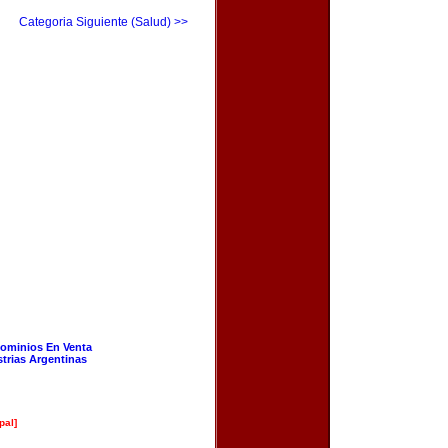
Categoria Siguiente (Salud) >>
ominios En Venta
strias Argentinas
pal]