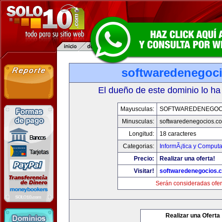
softwaredenegoc
El dueño de este dominio lo ha
Mayusculas:
SOFTWAREDENEGOC
Minusculas:
softwaredenegocios.c
Longitud:
18 caracteres
Categorias:
InformÃ¡tica y Comput
Precio:
Realizar una oferta!
Visitar!
softwaredenegocios.
Serán consideradas ofer
Realizar una Oferta