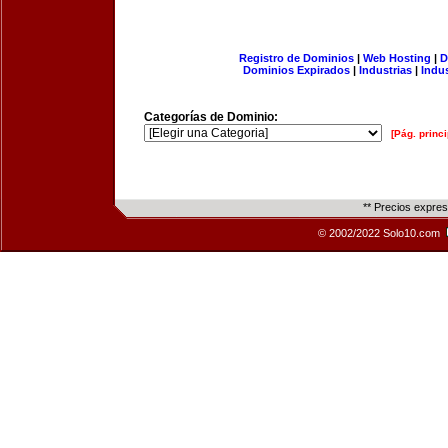
Registro de Dominios
|
Web Hosting
|
D
Dominios Expirados
|
Industrias
|
Indu
Categorías de Dominio:
[Pág. princi
** Precios expre
© 2002/2022 Solo10.com