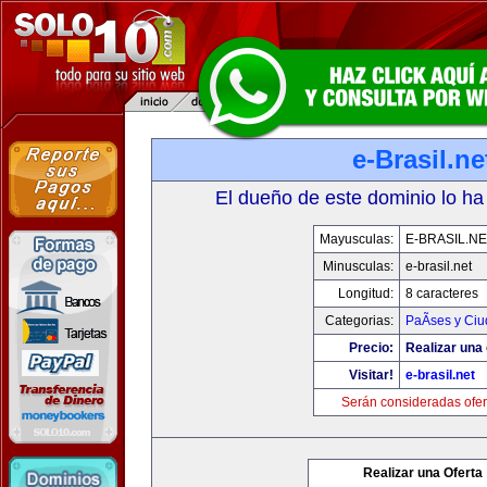
e-Brasil.ne
El dueño de este dominio lo ha
Mayusculas:
E-BRASIL.NE
Minusculas:
e-brasil.net
Longitud:
8 caracteres
Categorias:
PaÃ­ses y Ci
Precio:
Realizar una 
Visitar!
e-brasil.net
Serán consideradas ofer
Realizar una Oferta