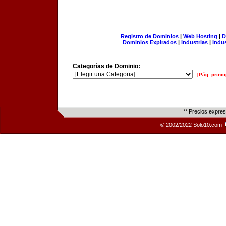
Registro de Dominios
|
Web Hosting
|
D
Dominios Expirados
|
Industrias
|
Indu
Categorías de Dominio:
[Pág. princi
** Precios expre
© 2002/2022 Solo10.com