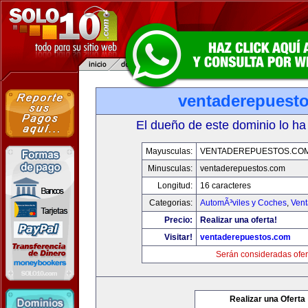
ventaderepuest
El dueño de este dominio lo ha
Mayusculas:
VENTADEREPUESTOS.CO
Minusculas:
ventaderepuestos.com
Longitud:
16 caracteres
Categorias:
AutomÃ³viles y Coches
,
Vent
Precio:
Realizar una oferta!
Visitar!
ventaderepuestos.com
Serán consideradas ofer
Realizar una Oferta