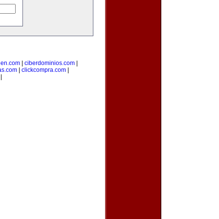
uen.com
|
ciberdominios.com
|
as.com
|
clickcompra.com
|
|