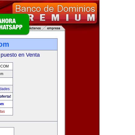
com
 puesto en Venta
.COM
om
udades
oferta!
om
tas