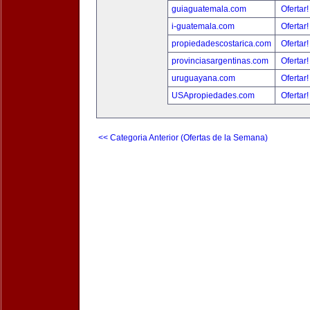
guiaguatemala.com
Ofertar
i-guatemala.com
Ofertar
propiedadescostarica.com
Ofertar
provinciasargentinas.com
Ofertar
uruguayana.com
Ofertar
USApropiedades.com
Ofertar
<< Categoria Anterior (Ofertas de la Semana)