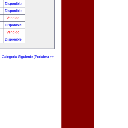
!
Disponible
!
Disponible
!
Vendido!
!
Disponible
!
Vendido!
!
Disponible
Categoria Siguiente (Portales) >>