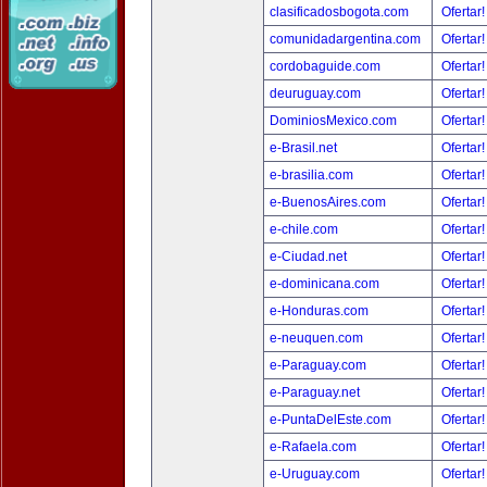
clasificadosbogota.com
Ofertar
comunidadargentina.com
Ofertar
cordobaguide.com
Ofertar
deuruguay.com
Ofertar
DominiosMexico.com
Ofertar
e-Brasil.net
Ofertar
e-brasilia.com
Ofertar
e-BuenosAires.com
Ofertar
e-chile.com
Ofertar
e-Ciudad.net
Ofertar
e-dominicana.com
Ofertar
e-Honduras.com
Ofertar
e-neuquen.com
Ofertar
e-Paraguay.com
Ofertar
e-Paraguay.net
Ofertar
e-PuntaDelEste.com
Ofertar
e-Rafaela.com
Ofertar
e-Uruguay.com
Ofertar